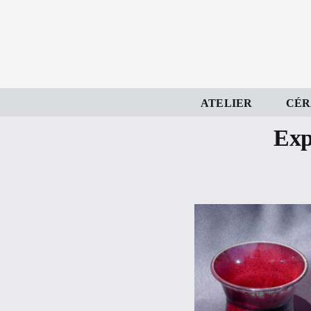
Skip
to
content
ATELIER
CÉR
Exp