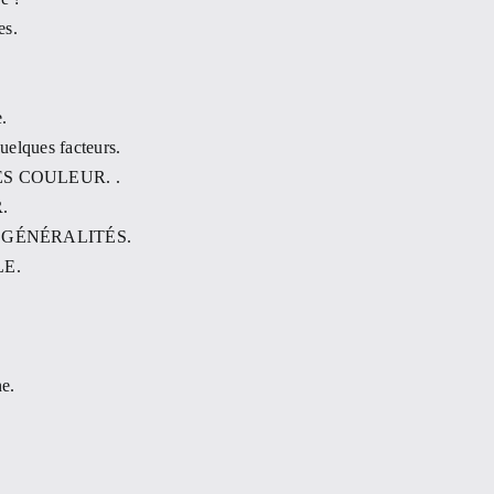
es.
.
uelques facteurs.
S COULEUR. .
.
 GÉNÉRALITÉS.
LE.
ne.